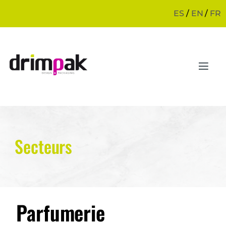
ES
/
EN
/
FR
Secteurs
Parfumerie