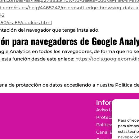
oft.com/es-es/help/278835/how-to-delete-cookie-files-in-int
oft.com/es-es/help/4468242/microsoft-edge-browsing-data-a
42
.50/es-ES/cookies.html
ntación del navegador que tenga instalado.
ón para navegadores de Google Analy
oogle Analytics en todos los navegadores, de forma que no se
esta función desde este enlace:
https://tools.google.com/d
eria de protección de datos accediendo a nuestra
Política d
Información
Aviso Legal
Protección de Dat
Para ofrece
Política de Cookies
para almace
estas tecn
Canal Ético
navegación o