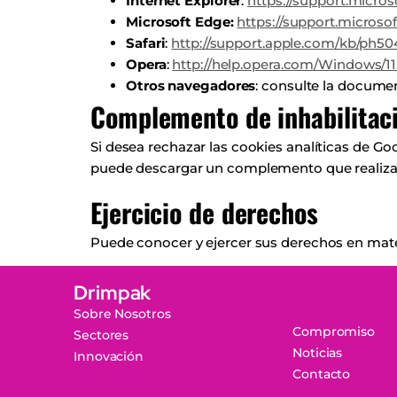
Internet Explorer
:
https://support.micros
Microsoft Edge:
https://support.micros
Safari
:
http://support.apple.com/kb/ph50
Opera
:
http://help.opera.com/Windows/11
Otros navegadores
: consulte la docume
Complemento de inhabilitaci
Si desea rechazar las cookies analíticas de G
puede descargar un complemento que realiza 
Ejercicio de derechos
Puede conocer y ejercer sus derechos en mat
Drimpak
Sobre Nosotros
Compromiso
Sectores
Noticias
Innovación
Contacto