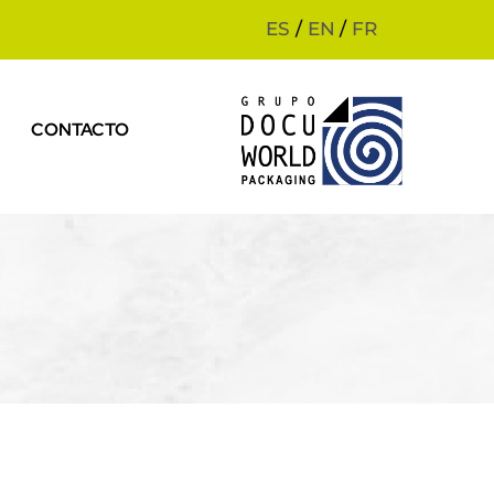
ES
/
EN
/
FR
CONTACTO