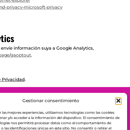
ernet-explorer
nd-privacy-microsoft-privacy
tics
 envíe información suya a Google Analytics,
lpage/gaoptout
.
e Privacidad
.
Gestionar consentimiento
Política Corporativa y de Sostenibilidad
os
r las mejores experiencias, utilizamos tecnologías como las cookies
Código Ético y de Conducta
nar y/o acceder a la información del dispositivo. El consentimiento de
Código Conducta Proveedores
ologías nos permitirá procesar datos como el comportamiento de
 las identificaciones únicas en este sitio. No consentir o retirar el
Protocolo de Prevención del Acoso