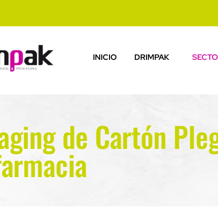
INICIO
DRIMPAK
SECTO
aging de Cartón Ple
farmacia