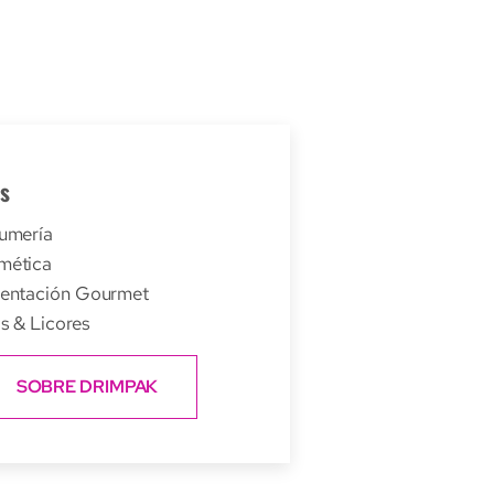
s
umería
mética
mentación Gourmet
s & Licores
SOBRE DRIMPAK