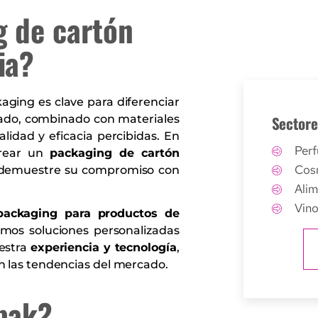
g de cartón
ia?
kaging es clave para diferenciar
rado, combinado con materiales
Sectore
lidad y eficacia percibidas. En
Perf
crear un
packaging de cartón
Cos
y demuestre su compromiso con
Ali
Vino
packaging para productos de
amos soluciones personalizadas
uestra
experiencia y tecnología
,
n las tendencias del mercado.
pak?