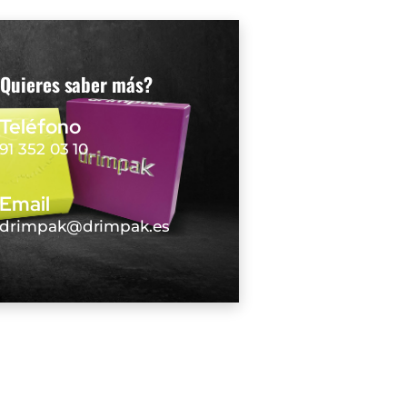
Quieres saber más?
Teléfono
91 352 03 10
Email
drimpak@drimpak.es