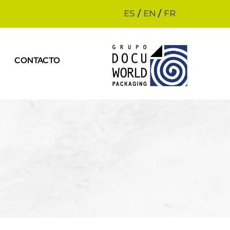
ES
/
EN
/
FR
CONTACTO