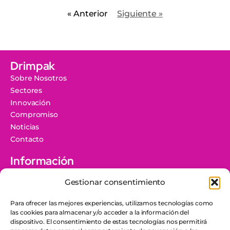
« Anterior
Siguiente »
Drimpak
Sobre Nosotros
Sectores
Innovación
Compromiso
Noticias
Contacto
Información
Aviso Legal
Gestionar consentimiento
Protección de Datos
Política de Cookies
Para ofrecer las mejores experiencias, utilizamos tecnologías como
Canal Ético
las cookies para almacenar y/o acceder a la información del
dispositivo. El consentimiento de estas tecnologías nos permitirá
Grupo Docuworld