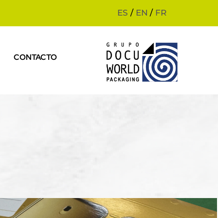
ES
/
EN
/
FR
CONTACTO