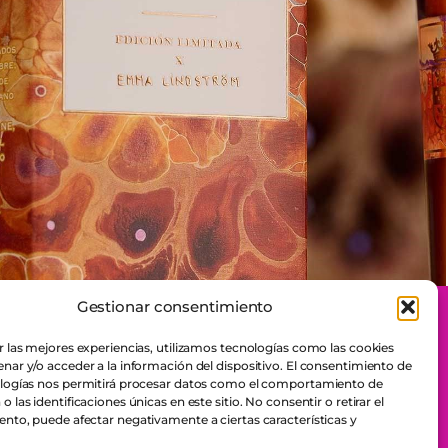
Gestionar consentimiento
r las mejores experiencias, utilizamos tecnologías como las cookies
Política Corporativa y de Sostenibilidad
os
nar y/o acceder a la información del dispositivo. El consentimiento de
Código Ético y de Conducta
ologías nos permitirá procesar datos como el comportamiento de
 las identificaciones únicas en este sitio. No consentir o retirar el
Código Conducta Proveedores
nto, puede afectar negativamente a ciertas características y
Protocolo de Prevención del Acoso