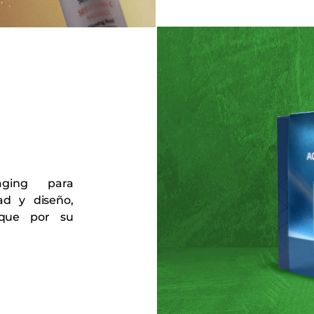
aging para
ad y diseño,
aque por su