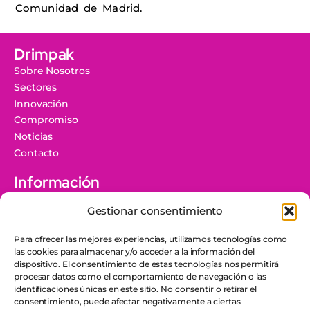
Comunidad de Madrid.
Drimpak
Sobre Nosotros
Sectores
Innovación
Compromiso
Noticias
Contacto
Información
Aviso Legal
Gestionar consentimiento
Protección de Datos
Política de Cookies
Para ofrecer las mejores experiencias, utilizamos tecnologías como
Canal Ético
las cookies para almacenar y/o acceder a la información del
dispositivo. El consentimiento de estas tecnologías nos permitirá
Grupo Docuworld
procesar datos como el comportamiento de navegación o las
Política Corporativa y de Sostenibilidad
identificaciones únicas en este sitio. No consentir o retirar el
Código Ético y de Conducta
consentimiento, puede afectar negativamente a ciertas